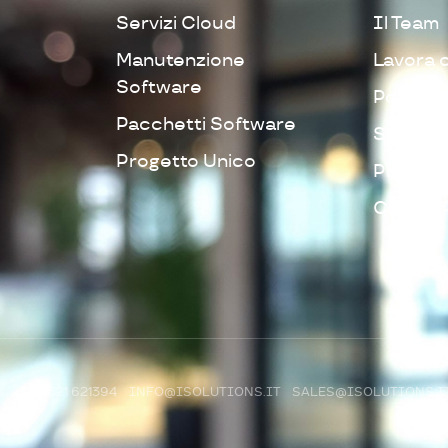
Servizi Cloud
Il Team
Manutenzione
Lavora 
Software
Politica 
Pacchetti Software
Segnalaz
Progetto Unico
Privacy 
Cookie 
R)
+39 0521 621394
INFO@ISOLUTIONS.IT
SALES@ISOLUTIONS.I