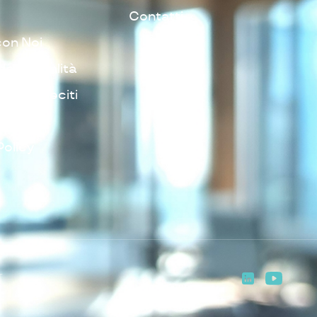
Contatti
con Noi
della Qualità
ione Illeciti
Policy
Policy
T