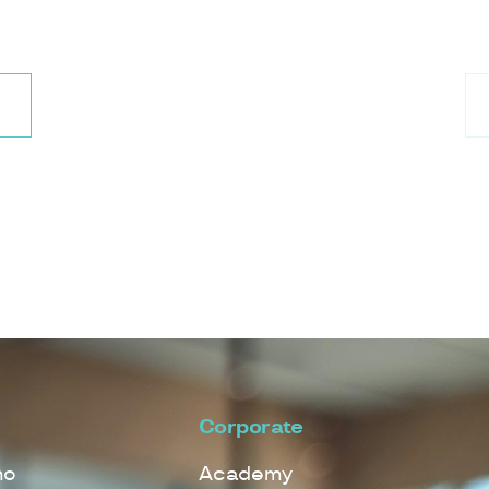
Legg
Corporate
mo
Academy