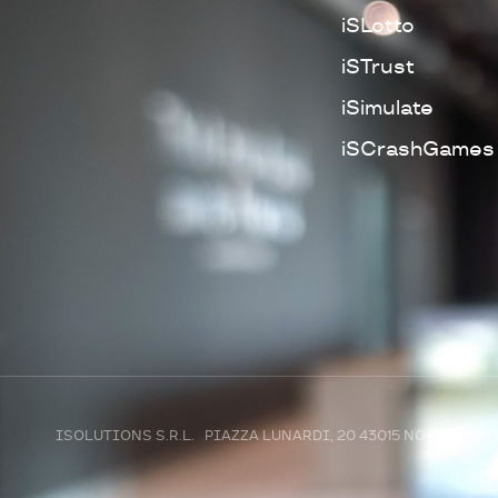
iSLotto
iSTrust
iSimulate
iSCrashGames
ISOLUTIONS S.R.L. PIAZZA LUNARDI, 20 43015 NOCETO (P