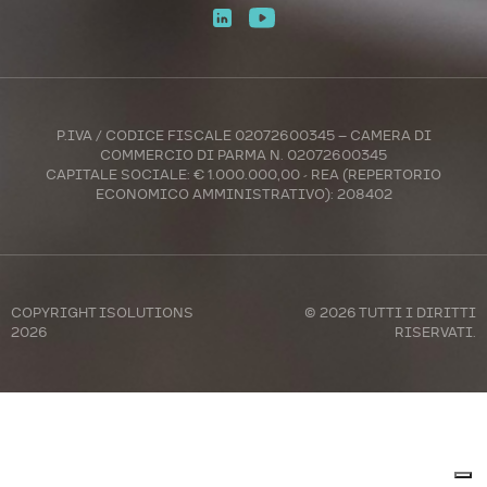
P.IVA / CODICE FISCALE 02072600345 – CAMERA DI
COMMERCIO DI PARMA N. 02072600345
CAPITALE SOCIALE: € 1.000.000,00 - REA (REPERTORIO
ECONOMICO AMMINISTRATIVO): 208402
COPYRIGHT
ISOLUTIONS
© 2026 TUTTI I DIRITTI
2026
RISERVATI.