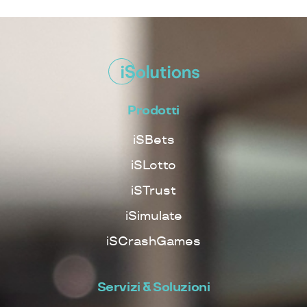
Prodotti
iSBets
iSLotto
iSTrust
iSimulate
iSCrashGames
Servizi & Soluzioni