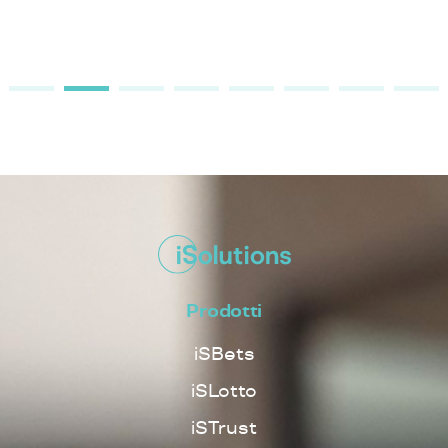
Prodotti
iSBets
iSLotto
iSTrust