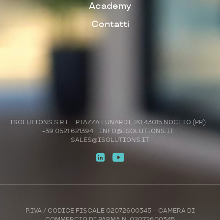
Academy
Contatti
ISOLUTIONS S.R.L. PIAZZA LUNARDI, 20 43015 NOCETO (PR)
+39 0521 621394
INFO@ISOLUTIONS.IT
SALES@ISOLUTIONS.IT
P.IVA / CODICE FISCALE 02072600345 – CAMERA DI
COMMERCIO DI PARMA N. 02072600345