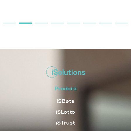
Prodotti
iSBets
iSLotto
iSTrust