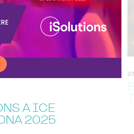
2
NS A ICE
ONA 2025