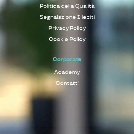
Politica della Qualità
Segnalazione Illeciti
Privacy Policy
Cookie Policy
Corporate
Academy
Contatti