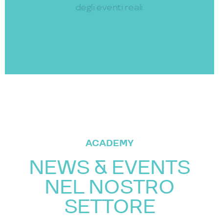
esaustive, classifiche, risultati e livescore
degli eventi reali.
sempre
immediatamente accessibili dagli
utenti.
ACADEMY
NEWS & EVENTS
NEL NOSTRO
SETTORE