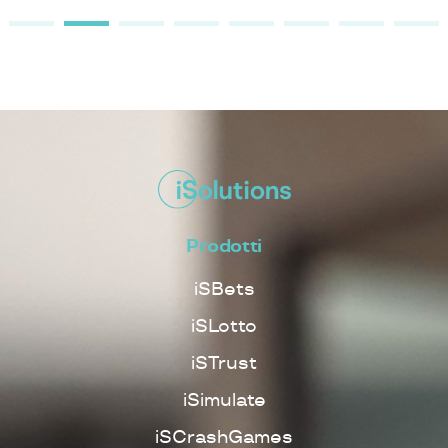
Prodotti
iSBets
iSLotto
iSTrust
iSimulate
iSCrashGames