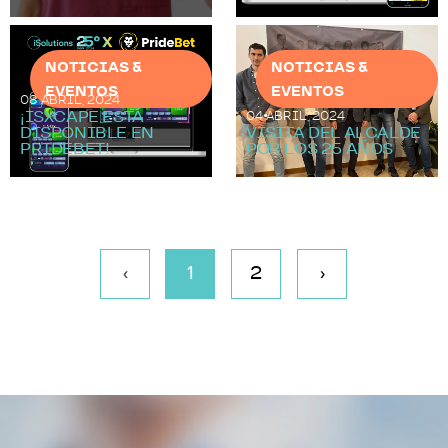
NOTICIAS &
NOTICIAS &
EVENTOS
EVENTOS
08 ABRIL, 2024
¡ISXCAPE ESTÁ
04 ABRIL, 2024
DISPONIBLE EN
VISITA DEL ALCALDE
PRIDEBET!
POR LOS 25 AÑOS
‹
1
2
›