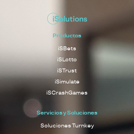
Productos
iSBets
iSLotto
iSTrust
iSimulate
iSCrashGames
Servicios y Soluciones
Soluciones Turnkey