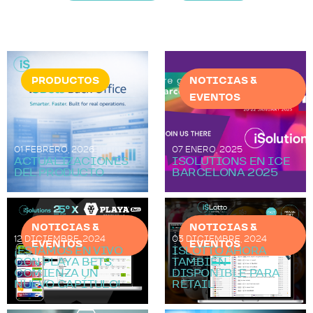
PRODUCTOS
NOTICIAS &
EVENTOS
01 FEBRERO, 2026
07 ENERO, 2025
ACTUALIZACIONES
ISOLUTIONS EN ICE
DEL PRODUCTO
BARCELONA 2025
NOTICIAS &
NOTICIAS &
12 DICIEMBRE, 2024
03 DICIEMBRE, 2024
EVENTOS
EVENTOS
¡ESTAMOS EN VIVO
ISLOTTO AHORA
CON PLAYA BETS:
TAMBIÉN
COMIENZA UN
DISPONIBLE PARA
NUEVO CAPÍTULO!
RETAIL