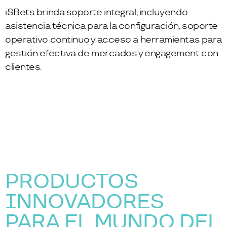
iSBets brinda soporte integral, incluyendo
asistencia técnica para la configuración, soporte
operativo continuo y acceso a herramientas para
gestión efectiva de mercados y engagement con
clientes.
PRODUCTOS
INNOVADORES
PARA EL MUNDO DEL