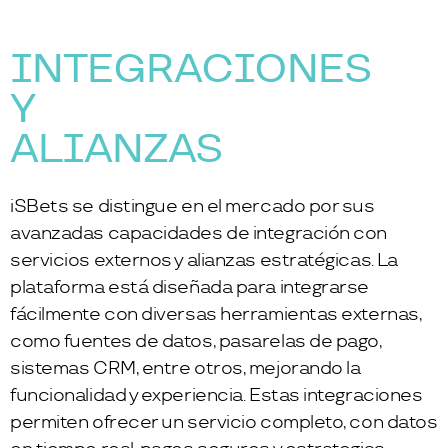
INTEGRACIONES
Y
ALIANZAS
iSBets se distingue en el mercado por sus
avanzadas capacidades de integración con
servicios externos y alianzas estratégicas. La
plataforma está diseñada para integrarse
fácilmente con diversas herramientas externas,
como fuentes de datos, pasarelas de pago,
sistemas CRM, entre otros, mejorando la
funcionalidad y experiencia. Estas integraciones
permiten ofrecer un servicio completo, con datos