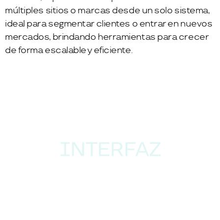
múltiples sitios o marcas desde un solo sistema,
ideal para segmentar clientes o entrar en nuevos
mercados, brindando herramientas para crecer
de forma escalable y eficiente.
INTERFAZ
Y EXPERIENCIA DE
USUARIO
DE ISBETS