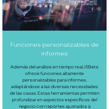
Análisis de datos de apuestas
Funciones personalizables de
en tiempo real
informes
Además del análisis en tiempo real, iSBets
iSBets se distingue por sus completas
herramientas de informes, especialmente
ofrece funciones altamente
en el análisis en tiempo real de datos de
personalizables para informes,
apuestas. Esta función permite a las casas
adaptándose a las diversas necesidades
de las casas. Estas herramientas permiten
obtener perspectivas sobre patrones y
resultados de apuestas conforme ocurren.
profundizar en aspectos específicos del
La capacidad de análisis en tiempo real es
negocio con reportes ajustados a