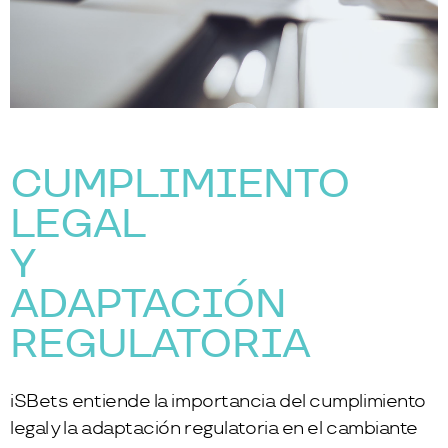
CUMPLIMIENTO
LEGAL
Y
ADAPTACIÓN
REGULATORIA
iSBets entiende la importancia del cumplimiento
legal y la adaptación regulatoria en el cambiante