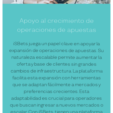
Apoyo al crecimiento de
Arquitectura de alto
operaciones de apuestas
rendimiento
iSBets juega un papel clave en apoyar la
iSBets está construido sobre una
expansión de operaciones de apuestas. Su
arquitectura escalable y de alto
naturaleza escalable permite aumentar la
rendimiento, diseñada para satisfacer las
crecientes demandas de la industria
oferta y base de clientes sin grandes
cambios de infraestructura. La plataforma
dinámica de apuestas. Esta estructura
robusta garantiza que la plataforma maneje
facilita esta expansión con herramientas
grandes volúmenes de actividad y datos sin
que se adaptan fácilmente a mercados y
perder velocidad ni fiabilidad. La
preferencias crecientes. Esta
adaptabilidad es crucial para operadores
arquitectura se adapta sin problemas al
que buscan ingresar a nuevos mercados o
aumento de usuarios y transacciones,
siendo ideal para operadores de todos los
escalar. Con iSBets, tienen una plataforma