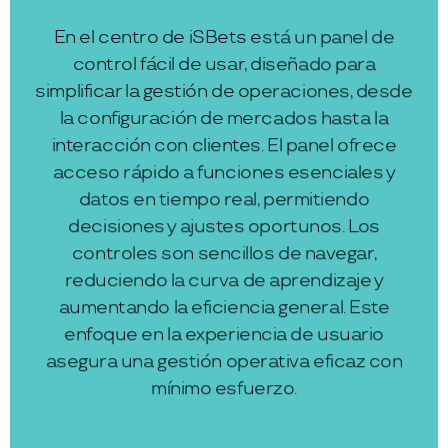
iSBets destaca por su diseño front-end
En el centro de iSBets está un panel de
personalizable, permitiendo a las casas
control fácil de usar, diseñado para
simplificar la gestión de operaciones, desde
adaptar la apariencia de su interfaz de
la configuración de mercados hasta la
apuestas. Esta flexibilidad facilita la
interacción con clientes. El panel ofrece
integración con la marca del operador,
acceso rápido a funciones esenciales y
creando una experiencia de usuario
consistente y atractiva. Se pueden
datos en tiempo real, permitiendo
modificar diseños, paletas de colores y
decisiones y ajustes oportunos. Los
otros elementos visuales para alinearse
controles son sencillos de navegar,
con la identidad y el público objetivo. Este
reduciendo la curva de aprendizaje y
nivel de personalización mejora la estética y
aumentando la eficiencia general. Este
enfoque en la experiencia de usuario
ayuda a diferenciar servicios en un
asegura una gestión operativa eficaz con
mercado competitivo.
mínimo esfuerzo.