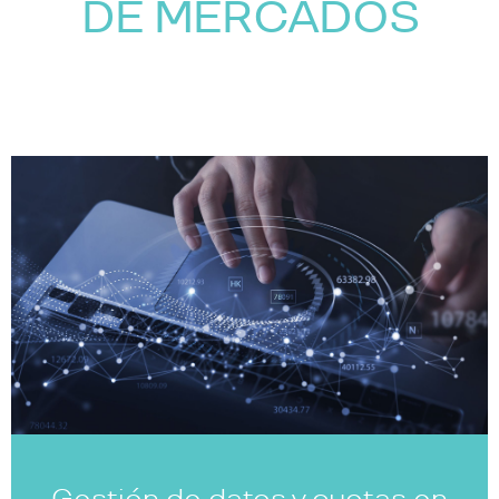
DE MERCADOS