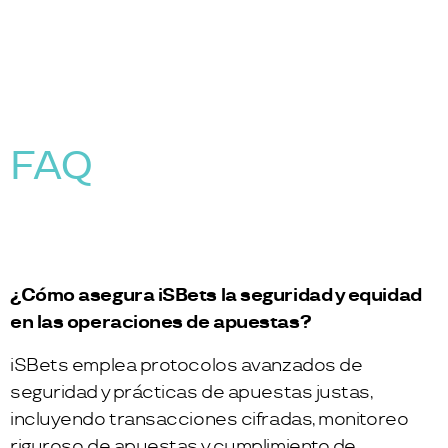
FAQ
¿Cómo asegura iSBets la seguridad y equidad
en las operaciones de apuestas?
iSBets emplea protocolos avanzados de
seguridad y prácticas de apuestas justas,
incluyendo transacciones cifradas, monitoreo
riguroso de apuestas y cumplimiento de