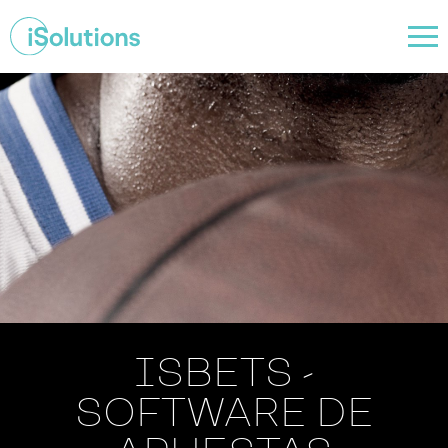
ISBETS -
SOFTWARE DE