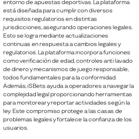
entorno de apuestas deportivas. La plataforma
está diseñada para cumplir con diversos
requisitos regulatorios en distintas
jurisdicciones, asegurando operaciones legales.
Esto se logra mediante actualizaciones
continuas en respuesta a cambios legales y
regulatorios. La plataforma incorpora funciones
como verificación de edad, controles anti lavado
de dinero y mecanismos de juego responsable,
todos fundamentales para la conformidad.
Además, iSBets ayuda a operadores a navegar la
complejidad legal proporcionando herramientas
para monitorear y reportar actividades según la
ley. Este compromiso protege a las casas de
problemas legales y fortalece la confianza de los
usuarios.