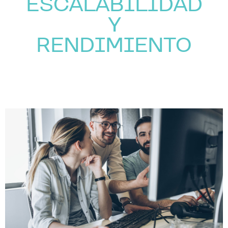
ESCALABILIDAD
Y
RENDIMIENTO