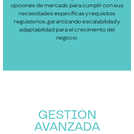
opciones de mercado para cumplir con sus
durante eventos en vivo. Esto minimiza el
esfuerzo manual, permitiendo a las casas
necesidades específicas y requisitos
regulatorios, garantizando escalabilidad y
de apuestas enfocarse más en la
adaptabilidad para el crecimiento del
estrategia y el crecimiento.
negocio.
GESTIÓN
AVANZADA