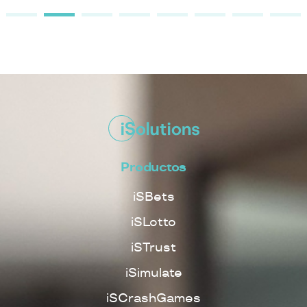
Productos
iSBets
iSLotto
iSTrust
iSimulate
iSCrashGames