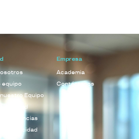
ad
Empresa
osotros
Academia
 equipo
Contáctanos
 nuestro Equipo
 de calidad
 de Denuncias
 de Privacidad