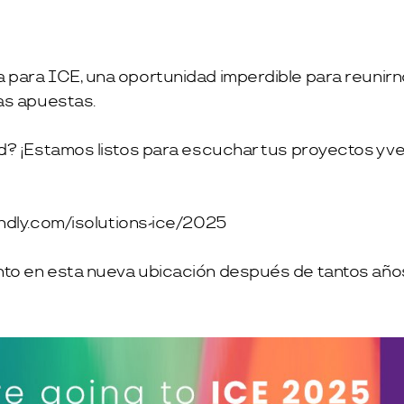
 para ICE, una oportunidad imperdible para reunirno
as apuestas.
ad? ¡Estamos listos para escuchar tus proyectos y 
endly.com/isolutions-ice/2025
o en esta nueva ubicación después de tantos años e