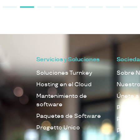
Servicios y Soluciones
Socied
Soluciones Turnkey
Sobre N
Hosting en el Cloud
Nuestro
Mantenimiento de
Únete a
software
Política
Paquetes de Software
Política
Progetto Unico
Politica