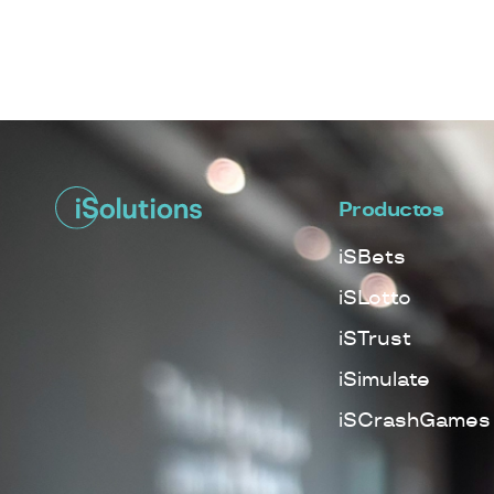
Productos
iSBets
iSLotto
iSTrust
iSimulate
iSCrashGames