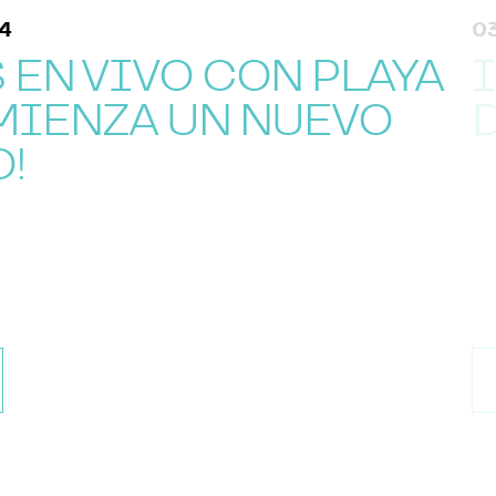
03 
EN VIVO CON PLAYA
I
MIENZA UN NUEVO
D
!