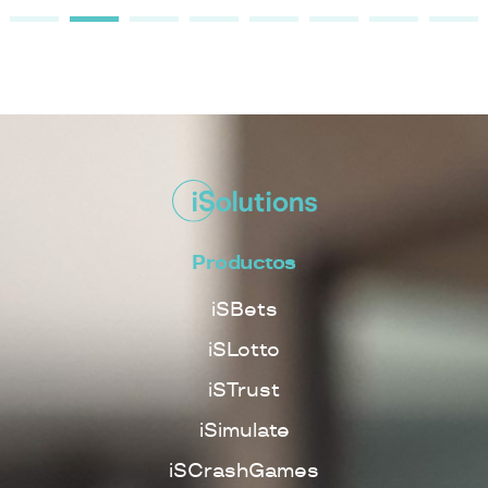
Productos
iSBets
iSLotto
iSTrust
iSimulate
iSCrashGames