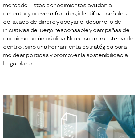
mercado. Estos conocimientos ayudan a
detectar y prevenir fraudes, identificar señales
de lavado de dinero y apoyar el desarrollo de
iniciativas de juego responsable y campañas de
concienciación pública. No es solo un sistema de
control, sino una herramienta estratégica para
moldear políticas y promover la sostenibilidad a
largo plazo.