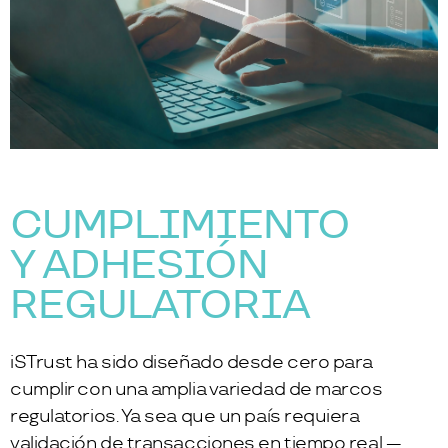
CUMPLIMIENTO
Y ADHESIÓN
REGULATORIA
iSTrust ha sido diseñado desde cero para
cumplir con una amplia variedad de marcos
regulatorios. Ya sea que un país requiera
validación de transacciones en tiempo real —