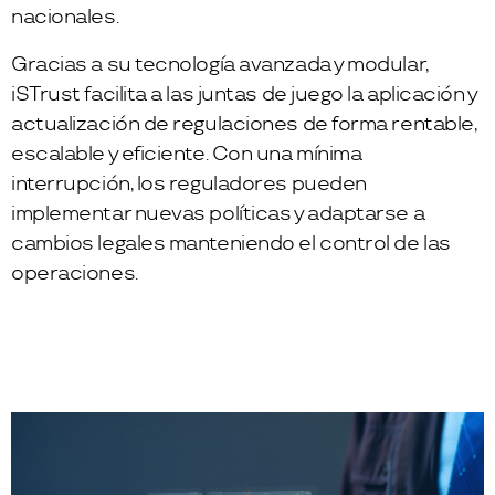
nacionales.
Gracias a su tecnología avanzada y modular,
iSTrust facilita a las juntas de juego la aplicación y
actualización de regulaciones de forma rentable,
escalable y eficiente. Con una mínima
interrupción, los reguladores pueden
implementar nuevas políticas y adaptarse a
cambios legales manteniendo el control de las
operaciones.