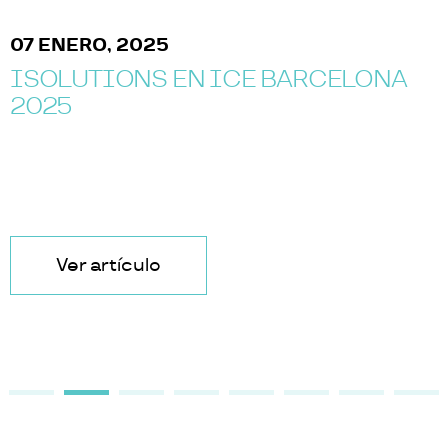
12 DICIEMBRE, 2024
¡ESTAMOS EN VIVO CON PLAYA BETS
COMIENZA UN NUEVO CAPÍTULO!
Ver artículo