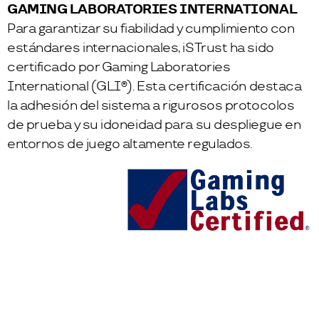
GAMING LABORATORIES INTERNATIONAL
Para garantizar su fiabilidad y cumplimiento con
estándares internacionales, iSTrust ha sido
certificado por Gaming Laboratories
International (GLI®). Esta certificación destaca
la adhesión del sistema a rigurosos protocolos
de prueba y su idoneidad para su despliegue en
entornos de juego altamente regulados.