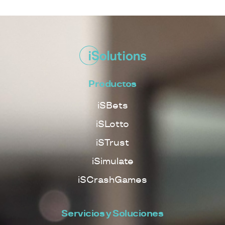
Productos
iSBets
iSLotto
iSTrust
iSimulate
iSCrashGames
Servicios y Soluciones