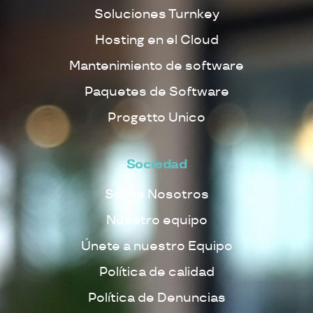
Soluciones Turnkey
Hosting en el Cloud
Mantenimiento de software
Paquetes de Software
Progetto Unico
Sociedad
Sobre Nosotros
Nuestro equipo
Únete a nuestro Equipo
Política de calidad
Política de Denuncias