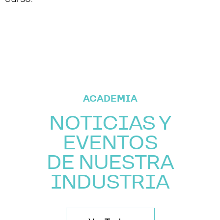
ACADEMIA
NOTICIAS Y
EVENTOS
DE NUESTRA
INDUSTRIA