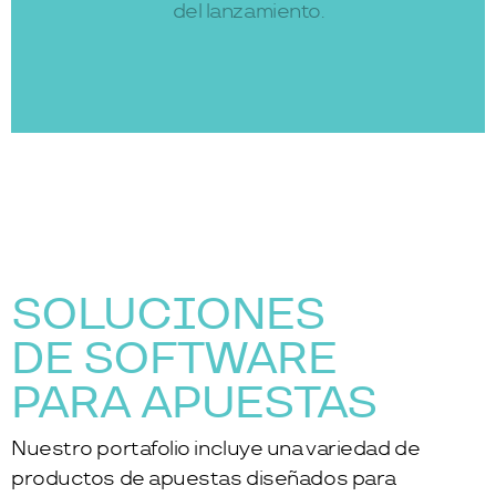
del lanzamiento.
SOLUCIONES
DE SOFTWARE
PARA APUESTAS
Nuestro portafolio incluye una variedad de
productos de apuestas diseñados para