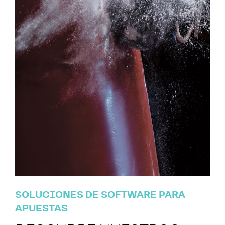
SOLUCIONES DE SOFTWARE PARA
APUESTAS