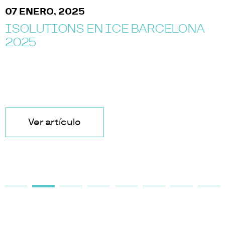
12 DICIEMBRE, 2
EN ICE BARCELONA
¡ESTAMOS EN V
COMIENZA UN
Ver artículo