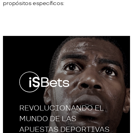
propósitos específicos:
REVOLUCIONANDO EL
MUNDO DE LAS
APUESTAS DEPORTIVAS