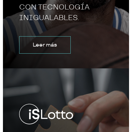
CON TECNOLOGÍA
INIGUALABLES.
Leer más