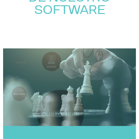
SOFTWARE